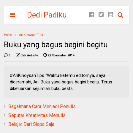
Dedi Padiku
Home
Ari Kinoysan Tips
Buku yang bagus begini begitu
0
Cek Website
22 November 2014
‪#‎AriKinoysanTips‬ "Waktu ketemu editornya, saya
diceramahi, Ari. Buku yang bagus begini begitu. Terus
dikeluarkan sejumlah buku bests...
Bagaimana Cara Menjadi Penulis
Seputar Kreativitas Menulis
Belajar Dari Siapa Saja