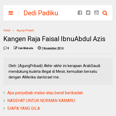
Dedi Padiku
Home
Agung Pribadi
Kangen Raja Faisal IbnuAbdul Azis
0
Cek Website
1 November 2014
Oleh: (AgungPribadi) Akhir-akhir ini kerajaan ArabSaudi
mendukung kudeta illegal di Mesir, kemudian bersatu
dengan AMerika danIsrael me...
Apa penyebab malas atau berat beribadah
NASEHAT UNTUK NORMAN KAMARU
SIAPA YANG GILA