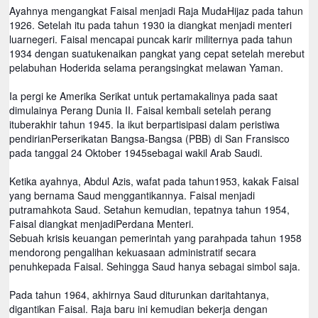
Ayahnya mengangkat Faisal menjadi Raja MudaHijaz pada tahun
1926. Setelah itu pada tahun 1930 ia diangkat menjadi menteri
luarnegeri. Faisal mencapai puncak karir militernya pada tahun
1934 dengan suatukenaikan pangkat yang cepat setelah merebut
pelabuhan Hoderida selama perangsingkat melawan Yaman.
Ia pergi ke Amerika Serikat untuk pertamakalinya pada saat
dimulainya Perang Dunia II. Faisal kembali setelah perang
ituberakhir tahun 1945. Ia ikut berpartisipasi dalam peristiwa
pendirianPerserikatan Bangsa-Bangsa (PBB) di San Fransisco
pada tanggal 24 Oktober 1945sebagai wakil Arab Saudi.
Ketika ayahnya, Abdul Azis, wafat pada tahun1953, kakak Faisal
yang bernama Saud menggantikannya. Faisal menjadi
putramahkota Saud. Setahun kemudian, tepatnya tahun 1954,
Faisal diangkat menjadiPerdana Menteri.
Sebuah krisis keuangan pemerintah yang parahpada tahun 1958
mendorong pengalihan kekuasaan administratif secara
penuhkepada Faisal. Sehingga Saud hanya sebagai simbol saja.
Pada tahun 1964, akhirnya Saud diturunkan daritahtanya,
digantikan Faisal. Raja baru ini kemudian bekerja dengan