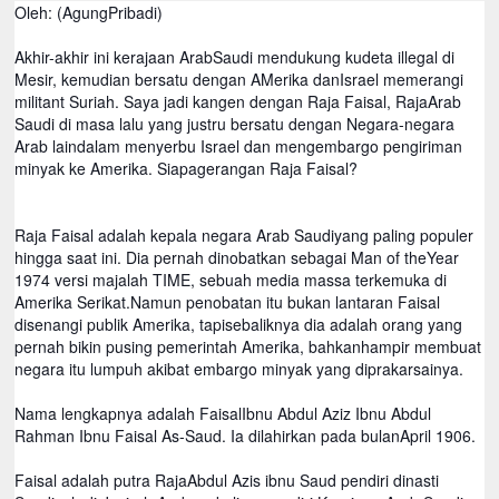
Oleh: (AgungPribadi)
Akhir-akhir ini kerajaan ArabSaudi mendukung kudeta illegal di
Mesir, kemudian bersatu dengan AMerika danIsrael memerangi
militant Suriah. Saya jadi kangen dengan Raja Faisal, RajaArab
Saudi di masa lalu yang justru bersatu dengan Negara-negara
Arab laindalam menyerbu Israel dan mengembargo pengiriman
minyak ke Amerika. Siapagerangan Raja Faisal?
Raja Faisal adalah kepala negara Arab Saudiyang paling populer
hingga saat ini. Dia pernah dinobatkan sebagai Man of theYear
1974 versi majalah TIME, sebuah media massa terkemuka di
Amerika Serikat.Namun penobatan itu bukan lantaran Faisal
disenangi publik Amerika, tapisebaliknya dia adalah orang yang
pernah bikin pusing pemerintah Amerika, bahkanhampir membuat
negara itu lumpuh akibat embargo minyak yang diprakarsainya.
Nama lengkapnya adalah FaisalIbnu Abdul Aziz Ibnu Abdul
Rahman Ibnu Faisal As-Saud. Ia dilahirkan pada bulanApril 1906.
Faisal adalah putra RajaAbdul Azis ibnu Saud pendiri dinasti