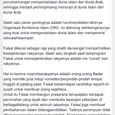
penuhsemangat mempersatukan dunia Islam dan dunia Arab,
sehingga menjadi pemimpinyang menonjol di dunia Islam dan
dunia Arab.
Salah satu peran pentingnya adalah turutmembidani lahirnya
Organisasi Konferensi Islam (OKI). Ini didorong olehkeinginannya
yang kuat untuk mempersatukan dunia Islam dan mempererat
ukhuwahIslamiyah.
Faisal dikenal sebagai raja yang shalih dansangat memperhatikan
kesejahteraan rakyatnya. Salah satu langkah awal dariprogram
Faisal untuk mensejahterakan rakyatnya adalah me-'rumah'-kan
rakyatnya.
Hal ini karena mayoritasrakyatnya adalah orang-orang Badwi
yang memiliki pola hidup nomaden(berpindah-pindah tempat
tinggal) di padang pasir. Faisal berpendapat carahidup seperti ini
susah untuk membuat orang sejahtera.
Untuk itu Faisal membangun prasarana berupajalan beraspal,
perumahan yang layak dan membuka lapangan pekerjaan di
berbagaibidang untuk seluruh rakyatnya. Faisal juga membuat
pembaharuan dalam bidangpendidikan. Tadinya perempuan tidak
diberi kesempatan memasuki sekolah. Sejakzaman pemerintahan