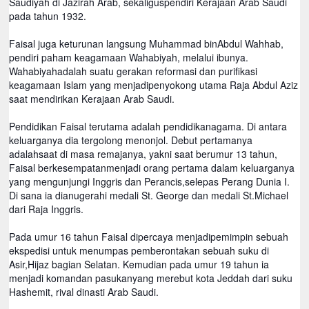
Saudiyah di Jazirah Arab, sekaliguspendiri Kerajaan Arab Saudi
pada tahun 1932.
Faisal juga keturunan langsung Muhammad binAbdul Wahhab,
pendiri paham keagamaan Wahabiyah, melalui ibunya.
Wahabiyahadalah suatu gerakan reformasi dan purifikasi
keagamaan Islam yang menjadipenyokong utama Raja Abdul Aziz
saat mendirikan Kerajaan Arab Saudi.
Pendidikan Faisal terutama adalah pendidikanagama. Di antara
keluarganya dia tergolong menonjol. Debut pertamanya
adalahsaat di masa remajanya, yakni saat berumur 13 tahun,
Faisal berkesempatanmenjadi orang pertama dalam keluarganya
yang mengunjungi Inggris dan Perancis,selepas Perang Dunia I.
Di sana ia dianugerahi medali St. George dan medali St.Michael
dari Raja Inggris.
Pada umur 16 tahun Faisal dipercaya menjadipemimpin sebuah
ekspedisi untuk menumpas pemberontakan sebuah suku di
Asir,Hijaz bagian Selatan. Kemudian pada umur 19 tahun ia
menjadi komandan pasukanyang merebut kota Jeddah dari suku
Hashemit, rival dinasti Arab Saudi.