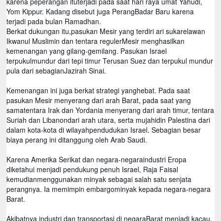
karena peperangan ituterjadi pada saat hari raya umat Yahudi,
Yom Kippur. Kadang disebut juga PerangBadar Baru karena
terjadi pada bulan Ramadhan.
Berkat dukungan itu,pasukan Mesir yang terdiri ari sukarelawan
Ikwanul Muslimin dan tentara regulerMesir menghasilkan
kemenangan yang gilang-gemilang. Pasukan Israel
terpukulmundur dari tepi timur Terusan Suez dan terpukul mundur
pula dari sebagianJazirah Sinai.
Kemenangan ini juga berkat strategi yanghebat. Pada saat
pasukan Mesir menyerang dari arah Barat, pada saat yang
samatentara Irak dan Yordania menyerang dari arah timur, tentara
Suriah dan Libanondari arah utara, serta mujahidin Palestina dari
dalam kota-kota di wilayahpendudukan Israel. Sebagian besar
biaya perang ini ditanggung oleh Arab Saudi.
Karena Amerika Serikat dan negara-negaraindustri Eropa
diketahui menjadi pendukung penuh Israel, Raja Faisal
kemudianmenggunakan minyak sebagai salah satu senjata
perangnya. Ia memimpin embargominyak kepada negara-negara
Barat.
Akibatnya industri dan transportasi di negaraBarat menjadi kacau.