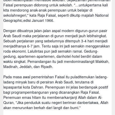
Faisal perempuan didorong untuk sekolah. "…untukpertama kali
kita mendorong anak-anak perempuan untuk belajar di
sekolahnegeri," kata Raja Faisal, seperti dikutip majalah National
Geographic,edisi Januari 1966.
Dengan dibuatnya jalan-jalan aspal modern digurun-gurun pasir
Arab Saudi maka perjalanan di gurun menjadi jauh lebihsingkat.
Sebuah perjalanan yang sebelumnya ditempuh 3-4 hari menjadi
menjadihanya 6-7 jam. Tentu saja ini jadi semakin menggerakkan
roda ekonomi. Lalulintas pun jadi semakin ramai. Gedung-
gedung, apartemen-apartemen, danhotel-hotel berdiri dalam
waktu singkat. Pemandangan itu jadi mendominasilangit Makkah,
Madinah, Jeddah, dan Riyadh.
Pada masa awal pemerintahan Faisal itu puladitemukan ladang-
ladang minyak baru di perairan Arab Saudi, terutama di
lepaspantai kota Dahran. Penempuan ini jelas berdampak positif
bagi programpembangunan yang dicanangkan Raja Faisal.
Penemuan emas hitam itu membenarkanjanji Allah dalam Al-
Quran, "Jika penduduk suatu negeri beriman danbertakwa, Allah
akan menurunkan berkah dari langit dan bumi."