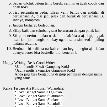
Sadari ditolak belum tentu buruk; seringnya tidak cocok dan 
tidak hoki.
Tiap perusahaan beda; tulisan yang bagus dan andalan di 
perusahaan A, bisa jadi jelek dan buruk di perusahaan B. 
Intinya, kompromi.
Jangan berharap berlebihan.
Sikap baik dan seimbang saat berurusan dengan pihak lain.
Sikap menerima; kalau naskah ditolak biasa aja lagi, nggak 
usah jerit-jerit nangis bombay ngadu sana sini seolah paling 
malang sedunia. 
Berdoa... biar dikata naskah cuman begitu-begitu aja, kalau 
doanya bener bisa bestseller lho, beneran 

Happy Writing, Be A Good Writer 
*Jadi Penulis Fiksi? Gampang Kok!
*Jadi Penulis Skenario? Gampang Kok!
Anda juga bisa bergabung di grup penulisan dengan nama 
yang sama.
Karya Terbaru Ari Kinoysan Wulandari:
*Love Banget Sama Al Qur’an
* Love Banget Sama Silaturahmi
* Love Banget Sama Sholawat
* Love Banget Sama Rasulullah