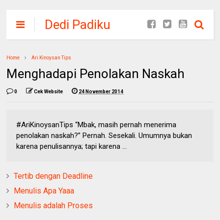
Dedi Padiku
Home
Ari Kinoysan Tips
Menghadapi Penolakan Naskah
0
Cek Website
24 November 2014
#AriKinoysanTips “Mbak, masih pernah menerima
penolakan naskah?” Pernah. Sesekali. Umumnya bukan
karena penulisannya; tapi karena ...
Tertib dengan Deadline
Menulis Apa Yaaa
Menulis adalah Proses