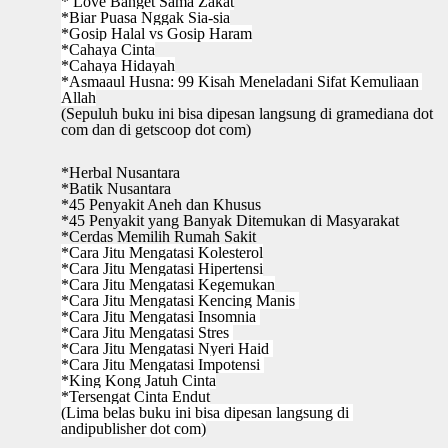
* Love Banget Sama Zakat
*Biar Puasa Nggak Sia-sia
*Gosip Halal vs Gosip Haram
*Cahaya Cinta
*Cahaya Hidayah
*Asmaaul Husna: 99 Kisah Meneladani Sifat Kemuliaan 
Allah
(Sepuluh buku ini bisa dipesan langsung di gramediana dot 
com dan di getscoop dot com)
*Herbal Nusantara
*Batik Nusantara
*45 Penyakit Aneh dan Khusus
*45 Penyakit yang Banyak Ditemukan di Masyarakat
*Cerdas Memilih Rumah Sakit
*Cara Jitu Mengatasi Kolesterol
*Cara Jitu Mengatasi Hipertensi
*Cara Jitu Mengatasi Kegemukan
*Cara Jitu Mengatasi Kencing Manis 
*Cara Jitu Mengatasi Insomnia 
*Cara Jitu Mengatasi Stres 
*Cara Jitu Mengatasi Nyeri Haid 
*Cara Jitu Mengatasi Impotensi 
*King Kong Jatuh Cinta
*Tersengat Cinta Endut
(Lima belas buku ini bisa dipesan langsung di 
andipublisher dot com)