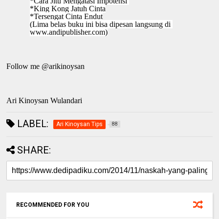
*Cara Jitu Mengatasi Impotensi 
*King Kong Jatuh Cinta
*Tersengat Cinta Endut
(Lima belas buku ini bisa dipesan langsung di 
www.andipublisher.com)
Follow me @arikinoysan
Ari Kinoysan Wulandari
LABEL:
Ari Kinoysan Tips
88
SHARE:
RECOMMENDED FOR YOU