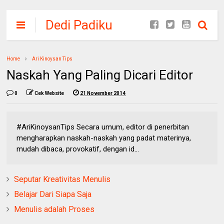
Dedi Padiku
Home
Ari Kinoysan Tips
Naskah Yang Paling Dicari Editor
0
Cek Website
21 November 2014
#AriKinoysanTips Secara umum, editor di penerbitan
mengharapkan naskah-naskah yang padat materinya,
mudah dibaca, provokatif, dengan id...
Seputar Kreativitas Menulis
Belajar Dari Siapa Saja
Menulis adalah Proses