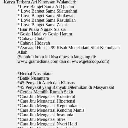
Karya Terbaru Ari Kinoysan Wulandari:
*Love Banget Sama Al Qur’an
* Love Banget Sama Silaturahmi
* Love Banget Sama Sholawat
* Love Banget Sama Rasulullah
* Love Banget Sama Zakat
*Biar Puasa Nggak Sia-sia
*Gosip Halal vs Gosip Haram
*Cahaya Cinta
*Cahaya Hidayah
*Asmaaul Husna: 99 Kisah Meneladani Sifat Kemuliaan 
Allah
(Sepuluh buku ini bisa dipesan langsung di: 
www.gramediana.com
 dan di www.getscoop.com)
*Herbal Nusantara
*Batik Nusantara
*45 Penyakit Aneh dan Khusus
*45 Penyakit yang Banyak Ditemukan di Masyarakat
*Cerdas Memilih Rumah Sakit
*Cara Jitu Mengatasi Kolesterol
*Cara Jitu Mengatasi Hipertensi
*Cara Jitu Mengatasi Kegemukan
*Cara Jitu Mengatasi Kencing Manis 
*Cara Jitu Mengatasi Insomnia 
*Cara Jitu Mengatasi Stres 
*Cara Jitu Mengatasi Nyeri Haid 