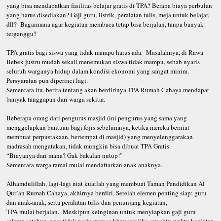
yang bisa mendapatkan fasilitas belajar gratis di TPA? Berapa biaya perbulan
yang harus disediakan? Gaji guru, listrik, peralatan tulis, meja untuk belajar,
dll? Bagaimana agar kegiatan membaca tetap bisa berjalan, tanpa banyak
terganggu?
TPA gratis bagi siswa yang tidak mampu harus ada. Masalahnya, di Rawa
Bebek justru mudah sekali menemukan siswa tidak mampu, sebab nyaris
seluruh warganya hidup dalam kondisi ekonomi yang sangat minim.
Persyaratan pun diperinci lagi.
Sementara itu, berita tentang akan berdirinya TPA Rumah Cahaya mendapat
banyak tanggapan dari warga sekitar.
Beberapa orang dari pengurus masjid (ini pengurus yang sama yang
menggelapkan bantuan bagi fojis sebelumnya, ketika mereka berniat
membuat perpustakaan, bertempat di masjid) yang menyelenggarakan
madrasah mengatakan, tidak mungkin bisa dibuat TPA Gratis.
“Biayanya dari mana? Gak bakalan nutup!”
Sementara warga ramai mulai mendaftarkan anak-anaknya.
Alhamdulillah, lagi-lagi niat kuatlah yang membuat Taman Pendidikan Al
Qur’an Rumah Cahaya, akhirnya berdiri. Setelah elemen penting siap; guru
dan anak-anak, serta peralatan tulis dan penunjang kegiatan,
TPA mulai berjalan. Meskipun keinginan untuk menyiapkan gaji guru
selama setahun, agar tidak perlu merasa khawatir jika sewaktu-waktu kegiatan