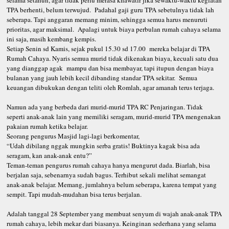
TPA berhenti, belum terwujud. Padahal gaji guru TPA sebetulnya tidak lah
seberapa. Tapi anggaran memang minim, sehingga semua harus menuruti
prioritas, agar maksimal. Apalagi untuk biaya perbulan rumah cahaya selama
ini saja, masih kembang kempis.
Setiap Senin sd Kamis, sejak pukul 15.30 sd 17.00 mereka belajar di TPA
Rumah Cahaya. Nyaris semua murid tidak dikenakan biaya, kecuali satu dua
yang dianggap agak mampu dan bisa membayar, tapi itupun dengan biaya
bulanan yang jauh lebih kecil dibanding standar TPA sekitar. Semua
keuangan dibukukan dengan teliti oleh Romlah, agar amanah terus terjaga.
Namun ada yang berbeda dari murid-murid TPA RC Penjaringan. Tidak
seperti anak-anak lain yang memiliki seragam, murid-murid TPA mengenakan
pakaian rumah ketika belajar.
Seorang pengurus Masjid lagi-lagi berkomentar,
“Udah dibilang nggak mungkin serba gratis! Buktinya kagak bisa ada
seragam, kan anak-anak entu?”
Teman-teman pengurus rumah cahaya hanya mengurut dada. Biarlah, bisa
berjalan saja, sebenarnya sudah bagus. Terhibut sekali melihat semangat
anak-anak belajar. Memang, jumlahnya belum seberapa, karena tempat yang
sempit. Tapi mudah-mudahan bisa terus berjalan.
Adalah tanggal 28 September yang membuat senyum di wajah anak-anak TPA
rumah cahaya, lebih mekar dari biasanya. Keinginan sederhana yang selama