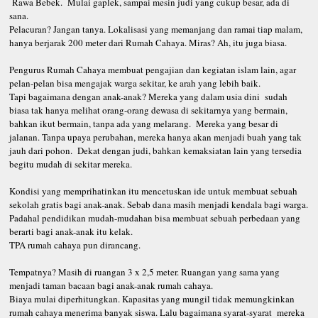
Rawa Bebek. Mulai gaplek, sampai mesin judi yang cukup besar, ada di
sana.
Pelacuran? Jangan tanya. Lokalisasi yang memanjang dan ramai tiap malam,
hanya berjarak 200 meter dari Rumah Cahaya. Miras? Ah, itu juga biasa.
Pengurus Rumah Cahaya membuat pengajian dan kegiatan islam lain, agar
pelan-pelan bisa mengajak warga sekitar, ke arah yang lebih baik.
Tapi bagaimana dengan anak-anak? Mereka yang dalam usia dini sudah
biasa tak hanya melihat orang-orang dewasa di sekitarnya yang bermain,
bahkan ikut bermain, tanpa ada yang melarang. Mereka yang besar di
jalanan. Tanpa upaya perubahan, mereka hanya akan menjadi buah yang tak
jauh dari pohon. Dekat dengan judi, bahkan kemaksiatan lain yang tersedia
begitu mudah di sekitar mereka.
Kondisi yang memprihatinkan itu mencetuskan ide untuk membuat sebuah
sekolah gratis bagi anak-anak. Sebab dana masih menjadi kendala bagi warga.
Padahal pendidikan mudah-mudahan bisa membuat sebuah perbedaan yang
berarti bagi anak-anak itu kelak.
TPA rumah cahaya pun dirancang.
Tempatnya? Masih di ruangan 3 x 2,5 meter. Ruangan yang sama yang
menjadi taman bacaan bagi anak-anak rumah cahaya.
Biaya mulai diperhitungkan. Kapasitas yang mungil tidak memungkinkan
rumah cahaya menerima banyak siswa. Lalu bagaimana syarat-syarat mereka