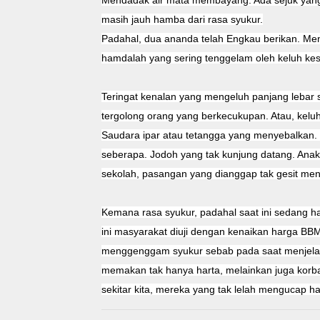
Mendadak air mata membayang. Ada sejuk yang m
masih jauh hamba dari rasa syukur.
Padahal, dua ananda telah Engkau berikan. Men
hamdalah yang sering tenggelam oleh keluh kes
Teringat kenalan yang mengeluh panjang lebar s
tergolong orang yang berkecukupan. Atau, kelu
Saudara ipar atau tetangga yang menyebalkan.
seberapa. Jodoh yang tak kunjung datang. Ana
sekolah, pasangan yang dianggap tak gesit menc
Kemana rasa syukur, padahal saat ini sedang
ini masyarakat diuji dengan kenaikan harga BBM
menggenggam syukur sebab pada saat menjelan
memakan tak hanya harta, melainkan juga korban
sekitar kita, mereka yang tak lelah mengucap 