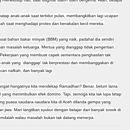
enelusup hati, saat istighfar diam- diam bergema. Allah, betapa
atap anak-anak saat tertidur pulas, membangkitkan lagi ucapan
ah saat menghadapi protes dan kenakalan kecil mereka.
oal bahan bakar minyak (BBM) yang naik, padahal dia sendiri
han masalah keluarga. Mertua yang dianggap tidak pengertian.
 Pekerjaan yang membuat capek sementara penghasilan tak
k-anak yang `dianggap' tak berprestasi dan membanggakan di
ari nafkah, dan banyak lagi.
 hangat-hangatnya kita mendekap Ramadhan? Benar, belum lama
 yang menimbulkan efek domino. Tapi, semoga kita tak lupa tetap
g puasa saudara-saudara kita di Aceh dilanda gempa yang
 jiwa. Mari langitkan syukur dengan belajar dari banyak sosok di
hamdalah walau masalah bukan tak datang menerpa.