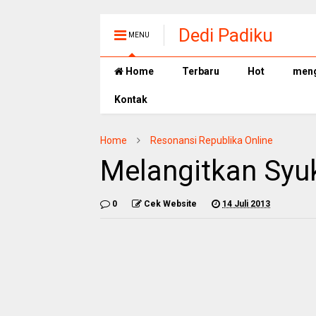
Dedi Padiku
MENU
Home
Terbaru
Hot
meng
Kontak
Home
Resonansi Republika Online
Melangitkan Syu
0
Cek Website
14 Juli 2013